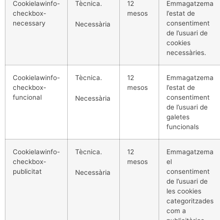
Cookielawinfo-
Tècnica.
12
Emmagatzema
checkbox-
mesos
l’estat de
necessary
consentiment
Necessària
de l’usuari de
cookies
necessàries.
Cookielawinfo-
Tècnica.
12
Emmagatzema
checkbox-
mesos
l’estat de
funcional
consentiment
Necessària
de l’usuari de
galetes
funcionals
Cookielawinfo-
Tècnica.
12
Emmagatzema
checkbox-
mesos
el
publicitat
consentiment
Necessària
de l’usuari de
les cookies
categoritzades
com a