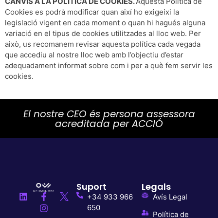
CANVIS A LA POLÍTICA DE COOKIES.
Aquesta Política de
Cookies es podrà modificar quan així ho exigeixi la
legislació vigent en cada moment o quan hi hagués alguna
variació en el tipus de cookies utilitzades al lloc web. Per
això, us recomanem revisar aquesta política cada vegada
que accediu al nostre lloc web amb l’objectiu d’estar
adequadament informat sobre com i per a què fem servir les
cookies.
El nostre CEO és persona assessora
acreditada per ACCIÓ
Suport
Legals
+34 933 966
Avís Legal
650
Política de