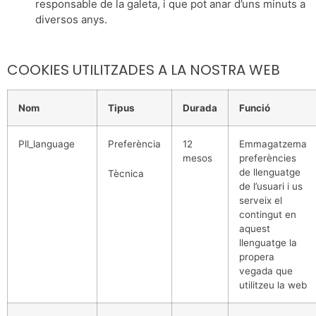
responsable de la galeta, i que pot anar d’uns minuts a
diversos anys.
COOKIES UTILITZADES A LA NOSTRA WEB
Nom
Tipus
Durada
Funció
Pll_language
Preferència
12
Emmagatzema
mesos
preferències
de llenguatge
Tècnica
de l’usuari i us
serveix el
contingut en
aquest
llenguatge la
propera
vegada que
utilitzeu la web