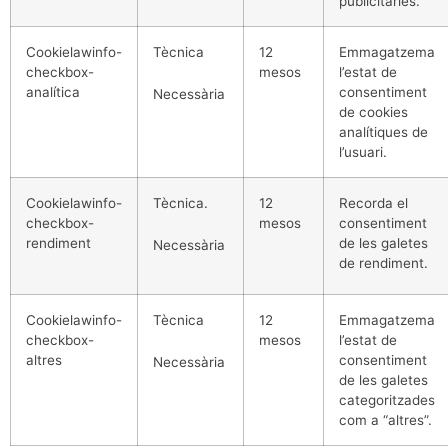
publicitàries.
Cookielawinfo-
Tècnica
12
Emmagatzema
checkbox-
mesos
l’estat de
analítica
consentiment
Necessària
de cookies
analítiques de
l’usuari.
Cookielawinfo-
Tècnica.
12
Recorda el
checkbox-
mesos
consentiment
rendiment
de les galetes
Necessària
de rendiment.
Cookielawinfo-
Tècnica
12
Emmagatzema
checkbox-
mesos
l’estat de
altres
consentiment
Necessària
de les galetes
categoritzades
com a “altres”.