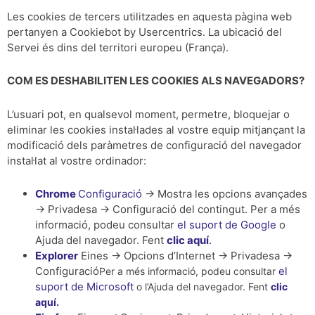
Les cookies de tercers utilitzades en aquesta pàgina web
pertanyen a Cookiebot by Usercentrics. La ubicació del
Servei és dins del territori europeu (França).
COM ES DESHABILITEN LES COOKIES ALS NAVEGADORS?
L’usuari pot, en qualsevol moment, permetre, bloquejar o
eliminar les cookies instal·lades al vostre equip mitjançant la
modificació dels paràmetres de configuració del navegador
instal·lat al vostre ordinador:
Chrome
Configuració
-> Mostra les opcions avançades
-> Privadesa -> Configuració del contingut. Per a més
informació, podeu consultar
el suport de Google
o
Ajuda del navegador. Fent
clic aquí
.
Explorer
Eines -> Opcions d’Internet -> Privadesa ->
Configuració
el
Per a més informació, podeu consultar
suport de Microsoft
o l’Ajuda del navegador. Fent
clic
aquí.