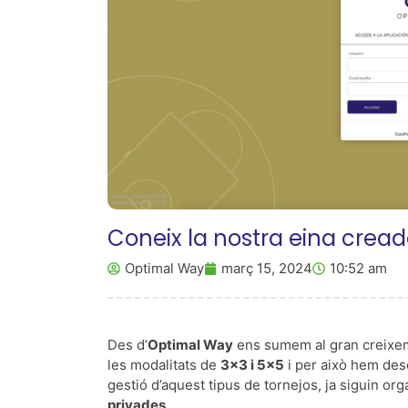
Coneix la nostra eina creada
Optimal Way
març 15, 2024
10:52 am
Des d’
Optimal Way
ens sumem al gran creixem
les modalitats de
3×3 i 5×5
i per això hem des
gestió d’aquest tipus de tornejos, ja siguin org
privades
.