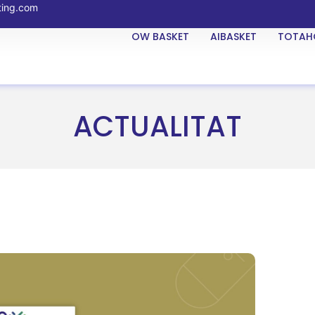
ting.com
OW BASKET
AIBASKET
TOTAH
ACTUALITAT