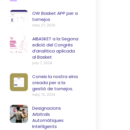
OW Basket APP per a
tornejos
març 27, 2025
AIBASKET a la Segona
edició del Congrés
d’analítica aplicada
al Basket
juny 7, 2024
Coneix la nostra eina
creada per a la
gestió de tornejos.
març 15, 2024
Designacions
Arbitrals
Automàtiques
Intel·ligents