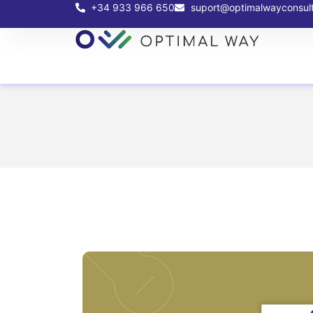
+34 933 966 650
suport@optimalwayconsul