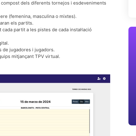
 compost dels diferents tornejos i esdeveniments
ere (femenina, masculina o mixtes).
ran els partits.
cada partit a les pistes de cada instal·lació
tal.
s de jugadores i jugadors.
uips mitjançant TPV virtual.