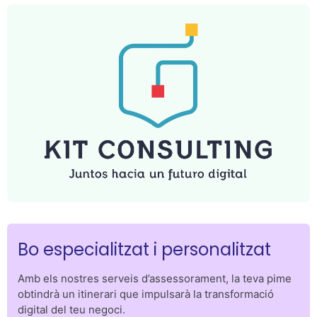
Bo especialitzat i personalitzat
Bases Reguladoras
Amb els nostres serveis d’assessorament, la teva pime
Accedeix aquí a les Bases Reguladores de la
obtindrà un itinerari que impulsarà la transformació
convocatòria del programa Kit Consulting.
digital del teu negoci.