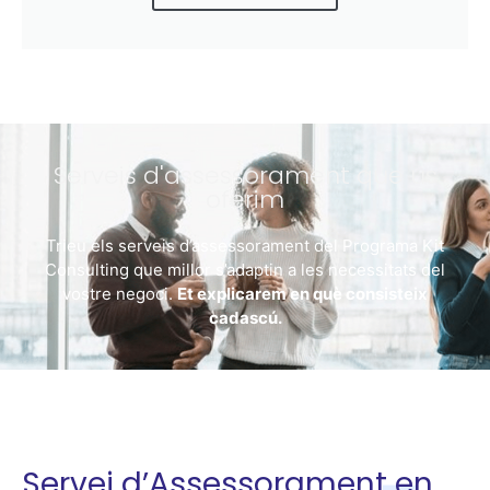
Serveis d'assessorament que us
oferim
Trieu els serveis d’assessorament del Programa Kit
Consulting que millor s’adaptin a les necessitats del
vostre negoci.
Et explicarem en què consisteix
cadascú.
Servei d’Assessorament en