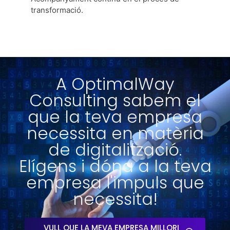
transformació.
A OptimalWay
Consulting sabem el
que la teva empresa
necessita en matèria
de digitalització.
Elígens i dóna a la teva
empresa l'impuls que
necessita!
VULL QUE LA MEVA EMPRESA MILLORI